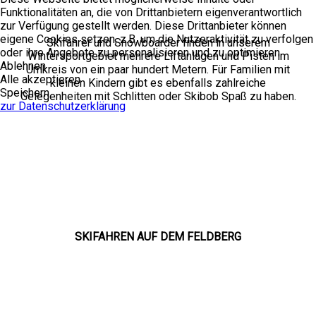
Funktionalitäten an, die von Drittanbietern eigenverantwortlich
zur Verfügung gestellt werden. Diese Drittanbieter können
eigene Cookies setzen, z.B. um die Nutzeraktivität zu verfolgen
Skifahrer und Snowboarder finden in unserem
oder ihre Angebote zu personalisieren und zu optimieren.
Wintersportgebiet mehrere Liftanlagen und Pisten im
Ablehnen
Umkreis von ein paar hundert Metern. Für Familien mit
Alle akzeptieren
kleinen Kindern gibt es ebenfalls zahlreiche
Speichern
Gelegenheiten mit Schlitten oder Skibob Spaß zu haben.
zur Datenschutzerklärung
SKIFAHREN AUF DEM FELDBERG