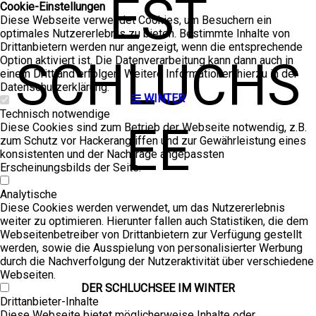
EST
Cookie-Einstellungen
Diese Webseite verwendet Cookies, um Besuchern ein
optimales Nutzererlebnis zu bieten. Bestimmte Inhalte von
Drittanbietern werden nur angezeigt, wenn die entsprechende
SCHLUCHS
Option aktiviert ist. Die Datenverarbeitung kann dann auch in
einem Drittland erfolgen. Weitere Informationen hierzu in der
Datenschutzerklärung.
WINTER
Technisch notwendige
EE
Diese Cookies sind zum Betrieb der Webseite notwendig, z.B.
zum Schutz vor Hackerangriffen und zur Gewährleistung eines
konsistenten und der Nachfrage angepassten
Erscheinungsbilds der Seite.
Analytische
Diese Cookies werden verwendet, um das Nutzererlebnis
weiter zu optimieren. Hierunter fallen auch Statistiken, die dem
Webseitenbetreiber von Drittanbietern zur Verfügung gestellt
werden, sowie die Ausspielung von personalisierter Werbung
durch die Nachverfolgung der Nutzeraktivität über verschiedene
Webseiten.
DER SCHLUCH­SEE IM WIN­TER
Drittanbieter-Inhalte
Diese Webseite bietet möglicherweise Inhalte oder