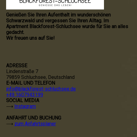
Genießen Sie Ihren Aufenthalt im wunderschönen
Schwarzwald und vergessen Sie Ihren Alltag. Im
Apartment Blackforest-Schluchsee wurde für Sie an alles
gedacht.
Wir freuen uns auf Sie!
ADRESSE
Lindenstraße 7
79859 Schluchsee, Deutschland
E-MAIL UND TELEFON
info@blackforest-schluchsee.de
+49 1607943199
SOCIAL MEDIA
⟶
Instagram
ANFAHRT UND BUCHUNG
⟶
zum Anfahrtsplaner