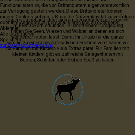
Funktionalitäten an, die von Drittanbietern eigenverantwortlich
zur Verfügung gestellt werden. Diese Drittanbieter können
eigene Cookies setzen, z.B. um die Nutzeraktivität zu verfolgen
Unsere Umgebung lässt sich am bequemsten mit Proviant
oder ihre Angebote zu personalisieren und zu optimieren.
im Fahrradkorb erkunden. In unmittelbarer Umgebung
Ablehnen
finden Sie Seen, Wiesen und Wälder, an denen es sich
Alle akzeptieren
wunderbar rasten lässt. Damit Ihr Urlaub für die ganze
Speichern
Familie zu einem unvergesslichen Erlebnis wird, haben wir
zur Datenschutzerklärung
für Familien mit Kindern viele Extras parat. Für Familien mit
kleinen Kindern gibt es zahlreiche Gelegenheiten mit
Booten, Schlitten oder Skibob Spaß zu haben.