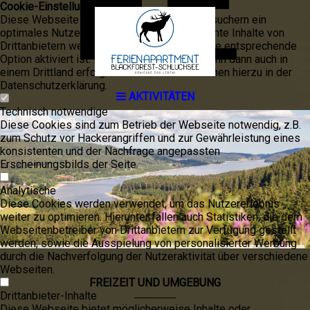
EE
Cookie-Einstellungen
Diese Webseite verwendet Cookies, um Besuchern ein
optimales Nutzererlebnis zu bieten. Bestimmte Inhalte von
Drittanbietern werden nur angezeigt, wenn die entsprechende
Option aktiviert ist. Die Datenverarbeitung kann dann auch in
einem Drittland erfolgen. Weitere Informationen hierzu in der
Datenschutzerklärung.
AKTIVITÄTEN
Technisch notwendige
Diese Cookies sind zum Betrieb der Webseite notwendig, z.B.
zum Schutz vor Hackerangriffen und zur Gewährleistung eines
konsistenten und der Nachfrage angepassten
Erscheinungsbilds der Seite.
Analytische
Diese Cookies werden verwendet, um das Nutzererlebnis
weiter zu optimieren. Hierunter fallen auch Statistiken, die dem
Webseitenbetreiber von Drittanbietern zur Verfügung gestellt
werden, sowie die Ausspielung von personalisierter Werbung
durch die Nachverfolgung der Nutzeraktivität über verschiedene
Webseiten.
FREIZEIT UND UMGEBUNG
Drittanbieter-Inhalte
Diese Webseite bietet möglicherweise Inhalte oder